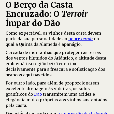
O Berço da Casta
Encruzado: O
Terroir
Ímpar do Dão
Como expectável, os vinhos desta casta devem
parte da sua personalidade ao
nobre
terroir
do
qual a Quinta da Alameda é apanágio.
Cercada de montanhas que protegem as terras
dos ventos húmidos do Atlântico, a altitude desta
emblemática região beirã contribui
decisivamente para a frescura e sofisticação dos
brancos aqui nascidos.
Por outro lado, para além de proporcionarem
excelente drenagem às videiras, os solos
graníticos do
Dão
transmitem uma acidez e
elegância muito próprias aos vinhos sustentados
pela casta.
Degustável em cada gole,
a expressão deste
terroir